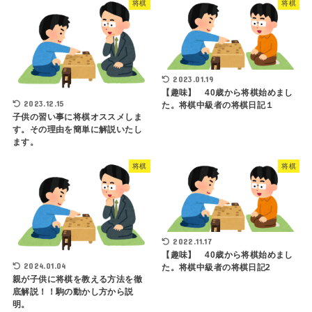
将棋
将棋
2023.01.19
【趣味】 40歳から将棋始めまし
2023.12.15
た。将棋中級者の将棋日記１
子供の習い事に将棋オススメしま
す。その理由を簡単に解説いたし
ます。
将棋
将棋
2022.11.17
【趣味】 40歳から将棋始めまし
2024.01.04
た。将棋中級者の将棋日記2
親が子供に将棋を教える方法を徹
底解説！！駒の動かし方から説
明。