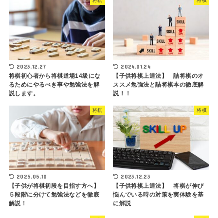
将棋
将棋
2023.12.27
2024.01.24
将棋初心者から将棋道場14級にな
【子供将棋上達法】 詰将棋のオ
るためにやるべき事や勉強法を解
ススメ勉強法と詰将棋本の徹底解
説します。
説！！
将棋
将棋
2025.05.10
2023.12.23
【子供が将棋初段を目指す方へ】
【子供将棋上達法】 将棋が伸び
５段階に分けて勉強法などを徹底
悩んでいる時の対策を実体験を基
解説！
に解説