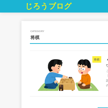
じろうブログ
将棋
将棋