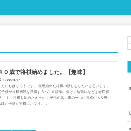
４０歳で将棋始めました。【趣味】
2022.11.17
こんにちはじろうです。 最近始めた将棋の話しをしたいと思います。
【子供が将棋初段を目指す方へ】５段階に分けて勉強法などを徹底解
説！ １，将棋を始めたきっかけ 子供の習い事の一つに将棋があり思い
のほか子供が将棋にハマり、...